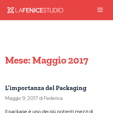
Pannello di gestione dei cookies
Me
Vai
al
contenuto
Mese:
Maggio 2017
L’importanza del Packaging
Maggio 9, 2017
di
Federica
Il package è uno dei più potenti mezzi di