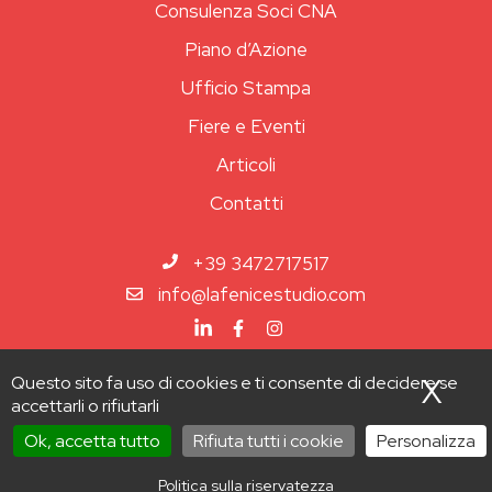
Consulenza Soci CNA
Piano d’Azione
Ufficio Stampa
Fiere e Eventi
Articoli
Contatti
+39 3472717517
info@lafenicestudio.com
Questo sito fa uso di cookies e ti consente di decidere se
X
Nas
accettarli o rifiutarli
© 2025 LAFENICESTUDIO • via Silvano, Tosi, 7 - 50127
FIRENZE - P.IVA. 05389760488 |
Privacy Policy
|
Cookie
Ok, accetta tutto
Rifiuta tutti i cookie
Personalizza
Policy
|
Preferenze Cookie
Politica sulla riservatezza