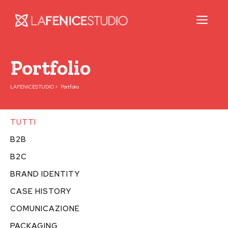
Pannello di gestione dei cookies
Me
Vai
Portfolio
al
contenuto
LAFENICESTUDIO
>
Portfolio
TUTTI
B2B
B2C
BRAND IDENTITY
CASE HISTORY
COMUNICAZIONE
PACKAGING