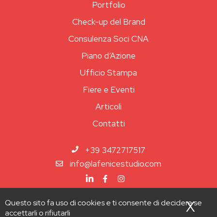
Portfolio
Check-up del Brand
Consulenza Soci CNA
Piano d’Azione
Ufficio Stampa
Fiere e Eventi
Articoli
Contatti
+39 3472717517
info@lafenicestudio.com
Questo sito fa uso di cookies e ti consente di decidere se
X
Nas
accettarli o rifiutarli