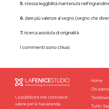
5.
stessa leggibilità mantenuta nell’ingrandi
6.
dare più valenze al segno (segno che diven
7.
ricerca assoluta di originalità
I commenti sono chiusi.
Home
Chi siam
La pubblicità che costruisce
Testimon
valore per la tua azienda.
Tutti i Se