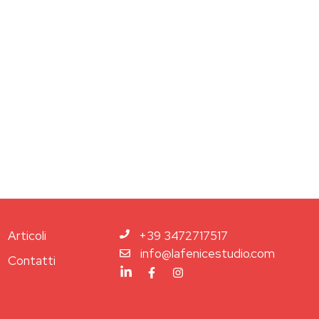
Articoli
+39 3472717517
info@lafenicestudio.com
Contatti