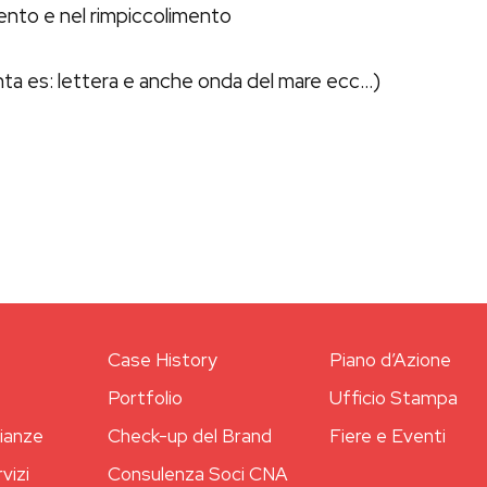
mento e nel rimpiccolimento
ta es: lettera e anche onda del mare ecc…)
Case History
Piano d’Azione
o
Portfolio
Ufficio Stampa
ianze
Check-up del Brand
Fiere e Eventi
rvizi
Consulenza Soci CNA