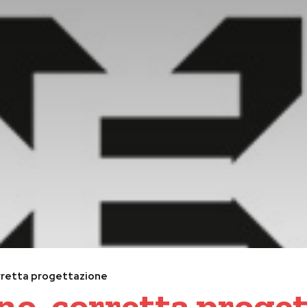
rretta progettazione
no, corretta proge